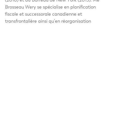
Brosseau Wery se spécialise en planification
fiscale et successorale canadienne et
transfrontalière ainsi qu’en réorganisation
d’entreprises et en fiscalité des fiducies. Avant de
se joindre à l’équipe de Patenaude fiscalité +
fiducie, M
e
Brosseau Wery a travaillé au sein d’un
cabinet d’avocats national ainsi qu’au sein d’un
des plus grands cabinets mondiaux de
comptabilité.
M
e
Brosseau Wery s’implique activement dans la
communauté fiscale et est régulièrement appelé
à donner des conférences sur divers sujets dans
son domaine d’expertise. De plus, M
e
Brosseau
Wery siège au sein du Cercle de la relève de
Conservation de la nature du Canada, un